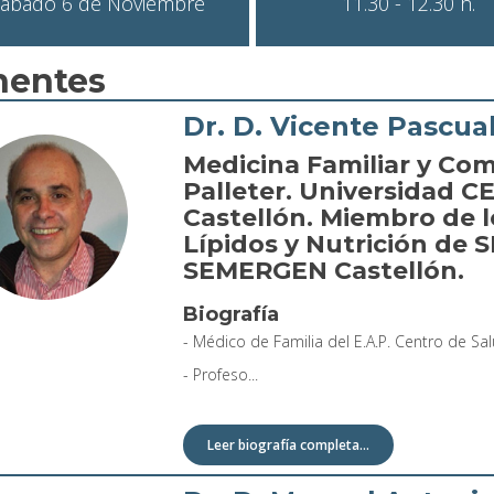
ábado 6 de Noviembre
11.30 - 12.30 h.
nentes
Dr. D. Vicente Pascua
Medicina Familiar y Com
Palleter. Universidad C
Castellón. Miembro de l
Lípidos y Nutrición de
SEMERGEN Castellón.
Biografía
- Médico de Familia del E.A.P. Centro de Salu
- Profeso...
Leer biografía completa...