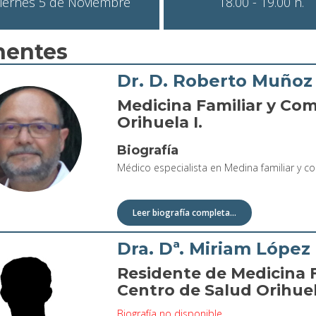
iernes 5 de Noviembre
18.00 - 19.00 h.
nentes
Dr. D. Roberto Muñoz
Medicina Familiar y Com
Orihuela I.
Biografía
Médico especialista en Medina familiar y com
Leer biografía completa...
Dra. Dª. Miriam López
Residente de Medicina F
Centro de Salud Orihuela
Biografía no disponible